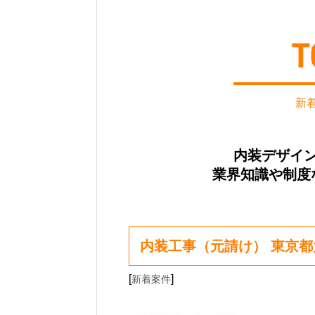
新
内装デザイ
業界知識や制度
内装工事（元請け） 東京
[
]
新着案件