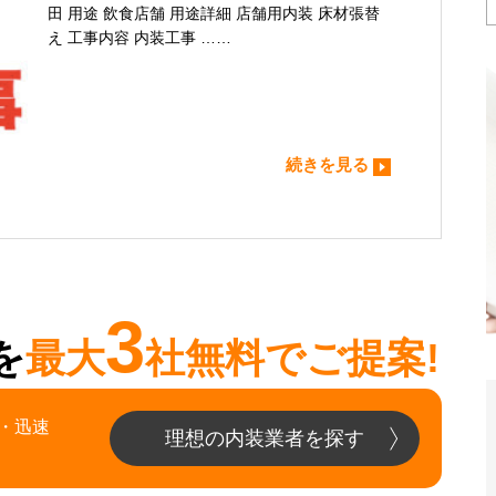
田 用途 飲食店舗 用途詳細 店舗用内装 床材張替
え 工事内容 内装工事 ……
続きを見る
3
を
最大
社無料でご提案!
・迅速
理想の内装業者を探す