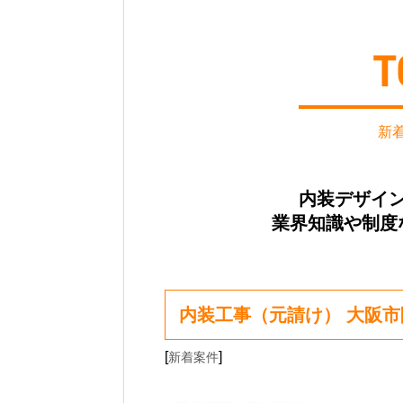
新
内装デザイ
業界知識や制度
内装工事（元請け） 大阪
[
]
新着案件