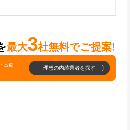
3
を
最大
社無料でご提案!
・迅速
理想の内装業者を探す