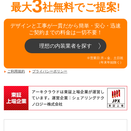
3
最大
社無料でご提案!
デザインと工事が一貫だから簡単・安心・迅速
ご契約までの料金は一切不要！
理想の内装業者を探す
※営業日:月～金、土日祝
（年末年始除く）
ご利用規約
プライバシーポリシー