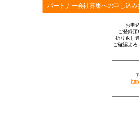
パートナー会社募集への申し込み
お申
ご登録頂
折り返し
ご確認よろ
—————
http
—————