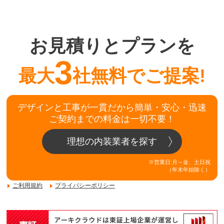
お見積りとプランを
3
最大
社無料でご提案!
デザインと工事が一貫だから簡単・安心・迅速
ご契約までの料金は一切不要！
理想の内装業者を探す
※営業日:月～金、土日祝
（年末年始除く）
ご利用規約
プライバシーポリシー