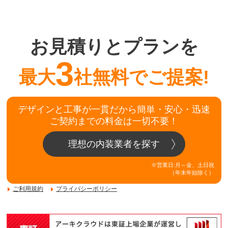
お見積りとプランを
3
最大
社無料でご提案!
デザインと工事が一貫だから簡単・安心・迅速
ご契約までの料金は一切不要！
理想の内装業者を探す
※営業日:月～金、土日祝
（年末年始除く）
ご利用規約
プライバシーポリシー