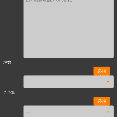
坪数
必須
ご予算
必須