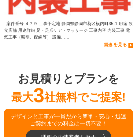
案件番号 ４７９ 工事予定地 静岡県静岡市葵区横内町35-1 用途 飲
食店舗 用途詳細 足・足爪ケア・マッサージ 工事内容 内装工事 電
気工事（照明、配線等） 設備……
続きを見る
お見積りとプランを
3
最大
社無料でご提案!
デザインと工事が一貫だから簡単・安心・迅速
ご契約までの料金は一切不要！